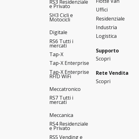
Flotte Van
RS3 Residenziale
e Privato
Uffici
SH3 Cicli e
Residenziale
Motocicli
Industria
Digitale
Logistica
RS6 Tutti i
mercati
Supporto
Tap-X
Scopri
Tap-X Enterprise
Tap-X Enterprise
Rete Vendita
RFID WiFi
Scopri
Meccatronico
RS7 Tutti i
mercati
Meccanica
RS4 Residenziale
e Privato
RS5 Vending e