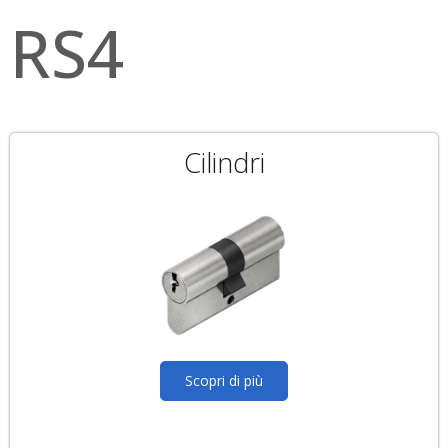
RS4
Cilindri
Scopri di più