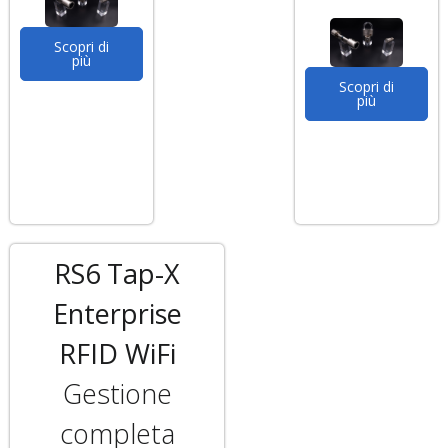
Scopri di
più
Scopri di
più
RS6 Tap-X
Enterprise
RFID WiFi
Gestione
completa