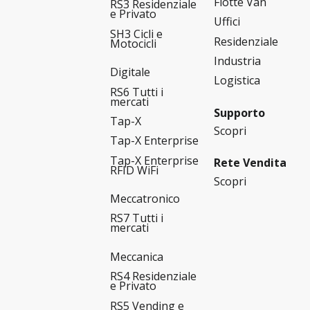
Flotte Van
RS3 Residenziale
e Privato
Uffici
SH3 Cicli e
Residenziale
Motocicli
Industria
Digitale
Logistica
RS6 Tutti i
mercati
Supporto
Tap-X
Scopri
Tap-X Enterprise
Tap-X Enterprise
Rete Vendita
RFID WiFi
Scopri
Meccatronico
RS7 Tutti i
mercati
Meccanica
RS4 Residenziale
e Privato
RS5 Vending e