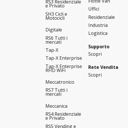
Flotte Van
RS3 Residenziale
e Privato
Uffici
SH3 Cicli e
Residenziale
Motocicli
Industria
Digitale
Logistica
RS6 Tutti i
mercati
Supporto
Tap-X
Scopri
Tap-X Enterprise
Tap-X Enterprise
Rete Vendita
RFID WiFi
Scopri
Meccatronico
RS7 Tutti i
mercati
Meccanica
RS4 Residenziale
e Privato
RS5 Vending e