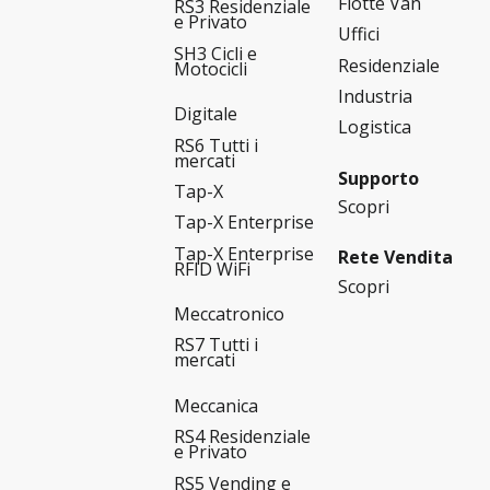
Flotte Van
RS3 Residenziale
e Privato
Uffici
SH3 Cicli e
Residenziale
Motocicli
Industria
Digitale
Logistica
RS6 Tutti i
mercati
Supporto
Tap-X
Scopri
Tap-X Enterprise
Tap-X Enterprise
Rete Vendita
RFID WiFi
Scopri
Meccatronico
RS7 Tutti i
mercati
Meccanica
RS4 Residenziale
e Privato
RS5 Vending e