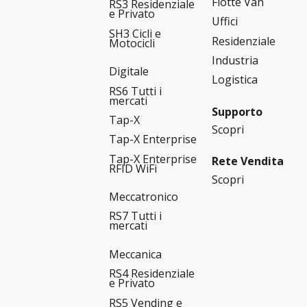
Flotte Van
RS3 Residenziale
e Privato
Uffici
SH3 Cicli e
Residenziale
Motocicli
Industria
Digitale
Logistica
RS6 Tutti i
mercati
Supporto
Tap-X
Scopri
Tap-X Enterprise
Tap-X Enterprise
Rete Vendita
RFID WiFi
Scopri
Meccatronico
RS7 Tutti i
mercati
Meccanica
RS4 Residenziale
e Privato
RS5 Vending e