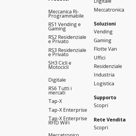
Digitale
Meccatronica
Meccanica Ri-
Programmabile
Soluzioni
RS1 Vending e
Gaming
Vending
RS2 Residenziale
Gaming
e Privato
Flotte Van
RS3 Residenziale
e Privato
Uffici
SH3 Cicli e
Residenziale
Motocicli
Industria
Digitale
Logistica
RS6 Tutti i
mercati
Supporto
Tap-X
Scopri
Tap-X Enterprise
Tap-X Enterprise
Rete Vendita
RFID WiFi
Scopri
Meccatronico