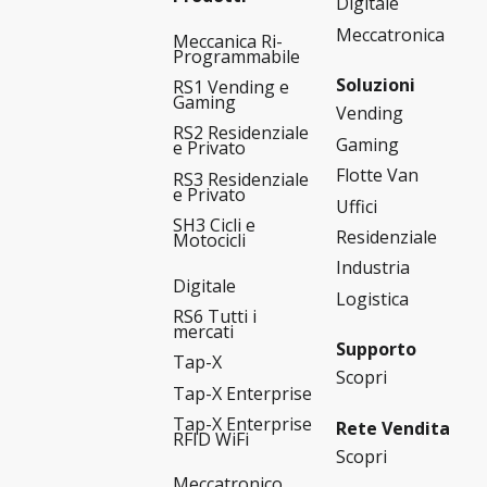
Digitale
Meccatronica
Meccanica Ri-
Programmabile
Soluzioni
RS1 Vending e
Gaming
Vending
RS2 Residenziale
Gaming
e Privato
Flotte Van
RS3 Residenziale
e Privato
Uffici
SH3 Cicli e
Residenziale
Motocicli
Industria
Digitale
Logistica
RS6 Tutti i
mercati
Supporto
Tap-X
Scopri
Tap-X Enterprise
Tap-X Enterprise
Rete Vendita
RFID WiFi
Scopri
Meccatronico