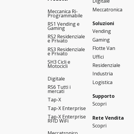
Digitale
Meccatronica
Meccanica Ri-
Programmabile
Soluzioni
RS1 Vending e
Gaming
Vending
RS2 Residenziale
Gaming
e Privato
Flotte Van
RS3 Residenziale
e Privato
Uffici
SH3 Cicli e
Residenziale
Motocicli
Industria
Digitale
Logistica
RS6 Tutti i
mercati
Supporto
Tap-X
Scopri
Tap-X Enterprise
Tap-X Enterprise
Rete Vendita
RFID WiFi
Scopri
Meccatronico