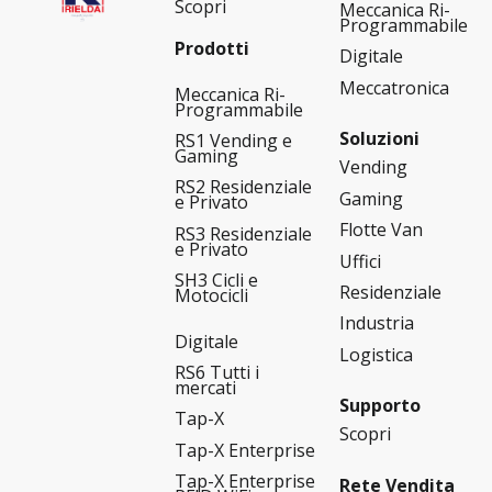
Scopri
Meccanica Ri-
Programmabile
Prodotti
Digitale
Meccatronica
Meccanica Ri-
Programmabile
Soluzioni
RS1 Vending e
Gaming
Vending
RS2 Residenziale
Gaming
e Privato
Flotte Van
RS3 Residenziale
e Privato
Uffici
SH3 Cicli e
Residenziale
Motocicli
Industria
Digitale
Logistica
RS6 Tutti i
mercati
Supporto
Tap-X
Scopri
Tap-X Enterprise
Tap-X Enterprise
Rete Vendita