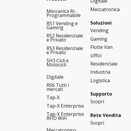
Digitale
Meccatronica
Meccanica Ri-
Programmabile
Soluzioni
RS1 Vending e
Gaming
Vending
RS2 Residenziale
Gaming
e Privato
Flotte Van
RS3 Residenziale
e Privato
Uffici
SH3 Cicli e
Residenziale
Motocicli
Industria
Digitale
Logistica
RS6 Tutti i
mercati
Supporto
Tap-X
Scopri
Tap-X Enterprise
Tap-X Enterprise
Rete Vendita
RFID WiFi
Scopri
Meccatronico