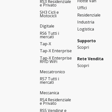
Flotte Van
RS3 Residenziale
e Privato
Uffici
SH3 Cicli e
Residenziale
Motocicli
Industria
Digitale
Logistica
RS6 Tutti i
mercati
Supporto
Tap-X
Scopri
Tap-X Enterprise
Tap-X Enterprise
Rete Vendita
RFID WiFi
Scopri
Meccatronico
RS7 Tutti i
mercati
Meccanica
RS4 Residenziale
e Privato
RS5 Vending e