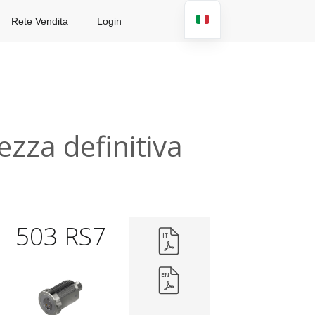
Rete Vendita
Login
ezza definitiva
503 RS7
IT
EN