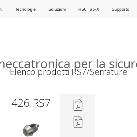
ti
Tecnologie
Soluzioni
RS6 Tap-X
Supporto
eccatronica per la sicur
Elenco prodotti RS7/Serrature
426 RS7
IT
EN