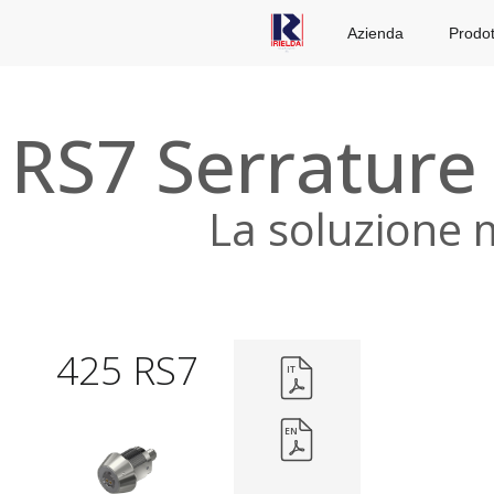
Azienda
Prodot
RS7 Serrature
La soluzione m
425 RS7
IT
EN