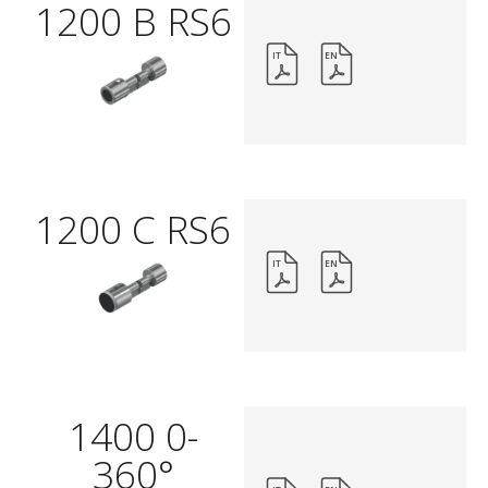
1200 B RS6
IT
EN
1200 C RS6
IT
EN
1400 0-
360°