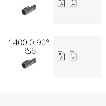
IT
EN
1400 0-90°
RS6
IT
EN